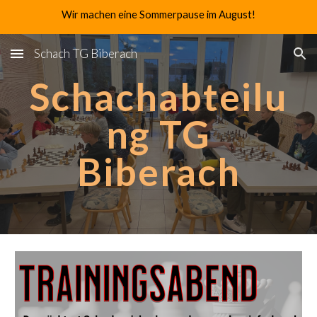
Wir machen eine Sommerpause im August!
Skip to main content
Skip to navigation
Schach TG Biberach
Schachabteilu
ng TG
Biberach